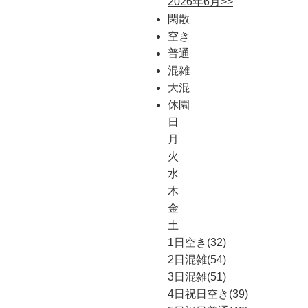
2026年6月>>
閑散
空き
普通
混雑
大混
休園
日
月
火
水
木
金
土
1日
空き(32)
2日
混雑(54)
3日
混雑(51)
4日
祝日
空き(39)