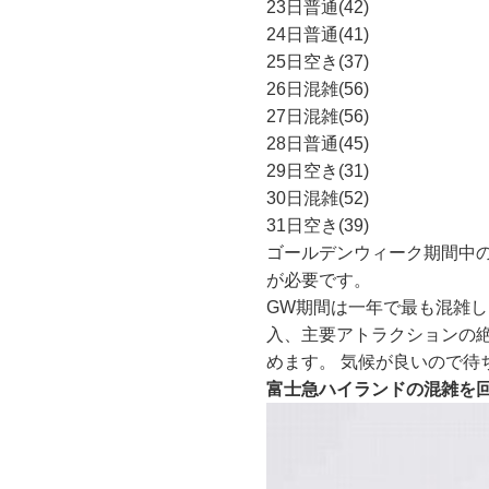
23日
普通(42)
24日
普通(41)
25日
空き(37)
26日
混雑(56)
27日
混雑(56)
28日
普通(45)
29日
空き(31)
30日
混雑(52)
31日
空き(39)
ゴールデンウィーク期間中
が必要です。
GW期間は一年で最も混雑し
入、主要アトラクションの絶
めます。 気候が良いので待
富士急ハイランドの混雑を