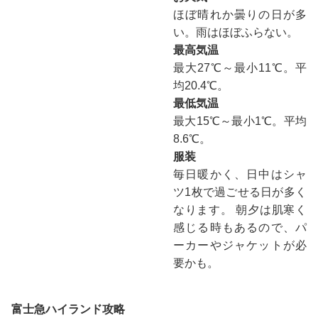
ほぼ晴れか曇りの日が多
い。雨はほぼふらない。
最高気温
最大27℃～最小11℃。平
均20.4℃。
最低気温
最大15℃～最小1℃。平均
8.6℃。
服装
毎日暖かく、日中はシャ
ツ1枚で過ごせる日が多く
なります。 朝夕は肌寒く
感じる時もあるので、パ
ーカーやジャケットが必
要かも。
富士急ハイランド攻略