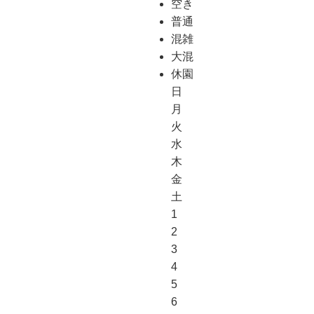
空き
普通
混雑
大混
休園
日
月
火
水
木
金
土
1
2
3
4
5
6